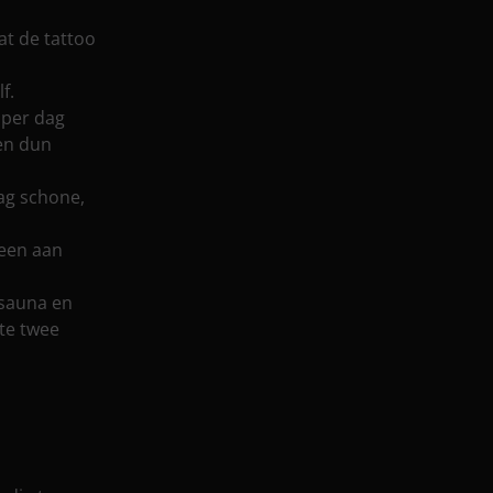
t de tattoo
f.
 per dag
en dun
ag schone,
leen aan
 sauna en
te twee