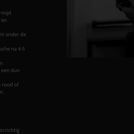
rmijd
 en
cht onder de
uche na 4-5
en
 een dun
 rood of
n.
orzichtig