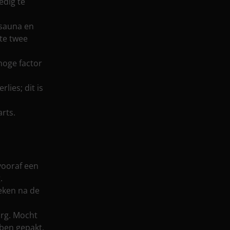
edig te
 sauna en
te twee
hoge factor
lies; dit is
arts.
vooraf een
.
eken na de
zorg. Mocht
bben gepakt,