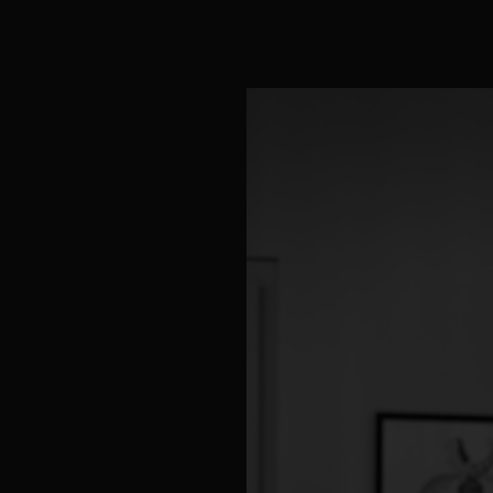
Mei Yin
Torenstraa
3764 CM 
Instagra