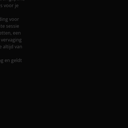
s voor je
ding voor
te sessie
tten, een
p vervaging
 altijd van
ng en geldt