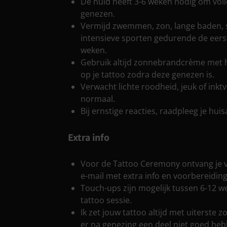
De huid heeft 3-6 weken nodig om voll
genezen.
Vermijd zwemmen, zon, lange baden,
intensieve sporten gedurende de eers
weken.
Gebruik altijd zonnebrandcrème met 
op je tattoo zodra deze genezen is.
Verwacht lichte roodheid, jeuk of inktver
normaal.
Bij ernstige reacties, raadpleeg je huis
Extra info
Voor de Tattoo Ceremony ontvang je 
e-mail met extra info en voorbereiding
Touch-ups zijn mogelijk tussen 6-12 w
tattoo sessie.
Ik zet jouw tattoo altijd met uiterste 
er na genezing een deel niet goed he