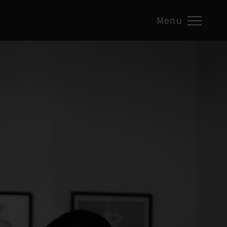
Menu
g Azar
t 10
SOEST
m: