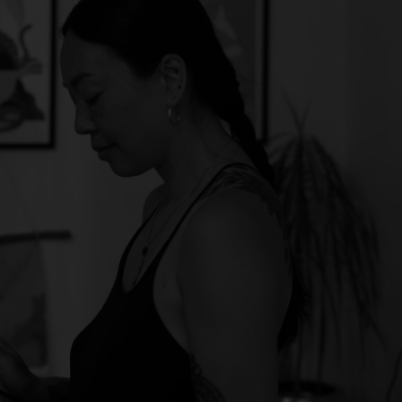
gazar
ntact@meiying.nl
pp: +31 6 836 598 71
enkomst herroepen