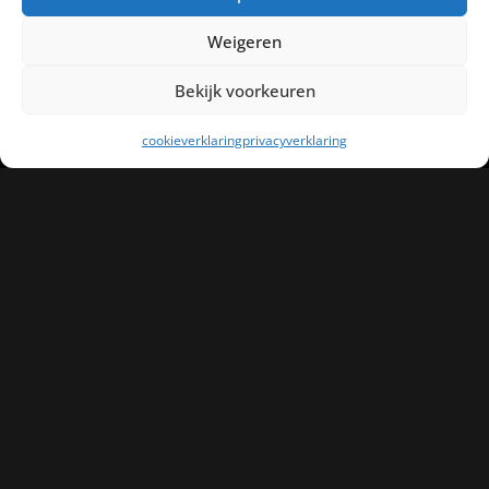
Weigeren
Bekijk voorkeuren
Mei Ying
mrt 14, 2026
cookieverklaring
privacyverklaring
DIVERSE ONTWERPEN
Read More