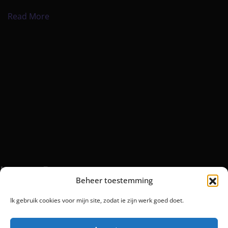
Read More
Laatste Posts
Beheer toestemming
Ik gebruik cookies voor mijn site, zodat ie zijn werk goed doet.
Iedereen noemt mij Ying Ying
jul 6, 2026