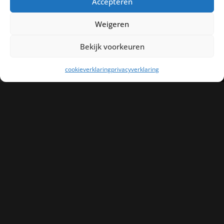
Accepteren
The magic forest
Weigeren
jun 14, 2026
Bekijk voorkeuren
Movement memo’s
cookieverklaring
privacyverklaring
jun 9, 2026
En dan is er alleen ik
mei 9, 2026
Categorieën
Embodied dance
Flash