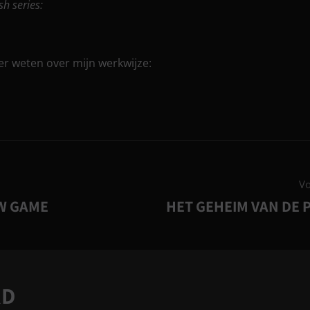
sh series:
er weten over mijn werkwijze:
Vo
W GAME
HET GEHEIM VAN DE 
RD