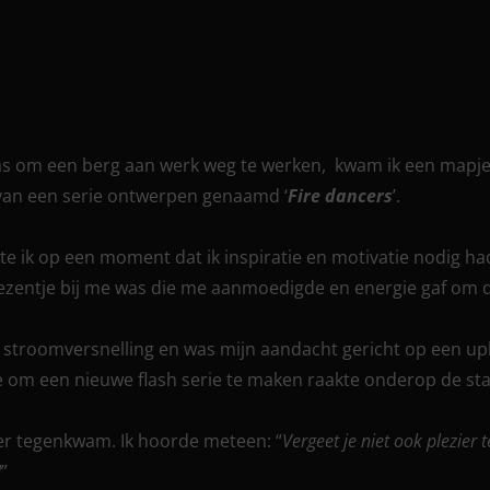
was om een berg aan werk weg te werken,
kwam ik een mapje
van een serie ontwerpen genaamd ‘
Fire dancers
’.
 ik op een moment dat ik inspiratie en motivatie nodig had
wezentje bij me was die me aanmoedigde en energie gaf om 
 stroomversnelling en was mijn aandacht gericht op een upl
 om een nieuwe flash serie te maken raakte onderop de sta
eer tegenkwam. Ik hoorde meteen: “
Vergeet je niet ook plezier
!
”