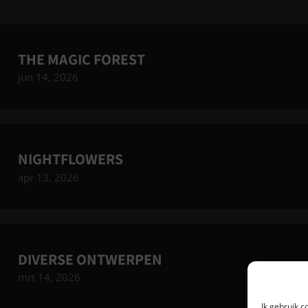
THE MAGIC FOREST
jun 14, 2026
NIGHTFLOWERS
apr 13, 2026
DIVERSE ONTWERPEN
mrt 14, 2026
Ik gebruik c