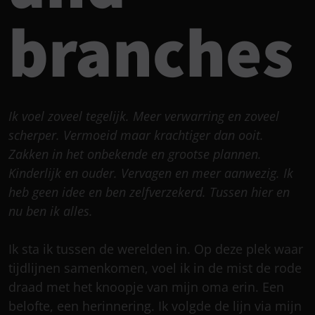
branches
Ik voel zoveel tegelijk. Meer verwarring en zoveel
scherper. Vermoeid maar krachtiger dan ooit.
Zakken in het onbekende en grootse plannen.
Kinderlijk en ouder. Vervagen en meer aanwezig. Ik
heb geen idee en ben zelfverzekerd. Tussen hier en
nu ben ik alles.
Ik sta ik tussen de werelden in. Op deze plek waar
tijdlijnen samenkomen, voel ik in de mist de rode
draad met het knoopje van mijn oma erin. Een
belofte, een herinnering. Ik volgde de lijn via mijn