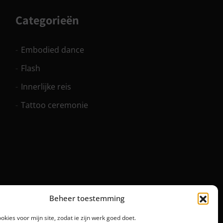
Categorieën
Embodied dance
Flash
Innerlijke reis
Tattoo ceremonie
Beheer toestemming
ookies voor mijn site, zodat ie zijn werk goed doet.